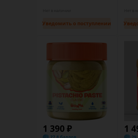
Нет в наличии
Нет в 
Уведомить
о поступлении
Увед
1 390 ₽
1 4
27.8 баллов
29