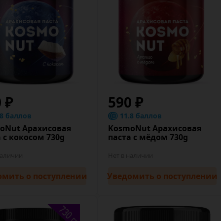
0 ₽
590 ₽
.8 баллов
11.8 баллов
oNut Арахисовая
KosmoNut Арахисовая
 с кокосом 730g
паста с мёдом 730g
наличии
Нет в наличии
омить
о поступлении
Уведомить
о поступлении