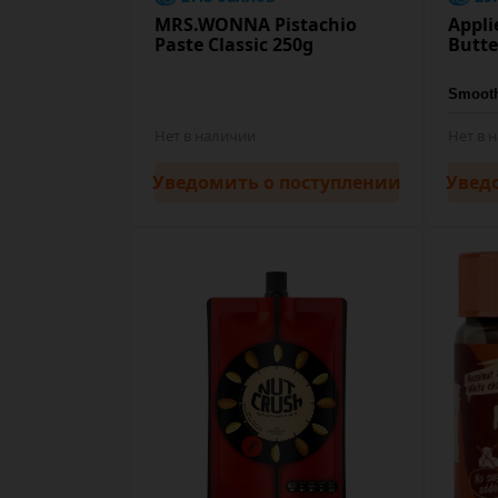
MRS.WONNA Pistachio
Appli
Paste Classic 250g
Butte
Нет в наличии
Нет в 
Уведомить
о поступлении
Увед