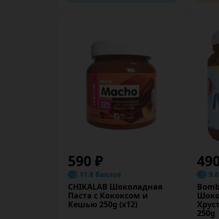
590 ₽
49
11.8 баллов
9.
CHIKALAB Шоколадная
Bomb
Паста с Кококсом и
Шоко
Кешью 250g (х12)
Хрус
250g