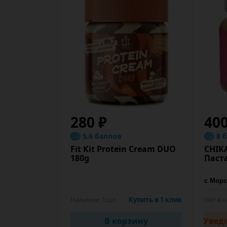
280 ₽
400
5.6 баллов
8 
Fit Kit Protein Cream DUO
CHIK
180g
Паст
Наличие:
1 шт
Купить в 1 клик
Нет в 
В корзину
Увед