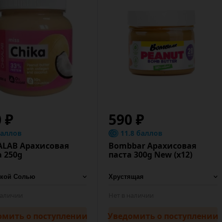
 ₽
590 ₽
баллов
11.8 баллов
ALAB Арахисовая
Bombbar Арахисовая
а 250g
паста 300g New (х12)
наличии
Нет в наличии
омить
о поступлении
Уведомить
о поступлении