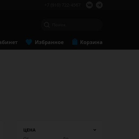
+7 (910) 722-4567
абинет
Избранное
Корзина
ЦЕНА
От
До