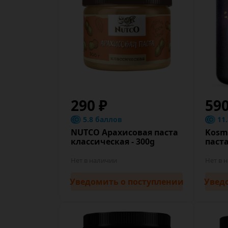
290 ₽
59
5.8 баллов
11
NUTCO Арахисовая паста
Kosm
классическая - 300g
паста
Нет в наличии
Нет в 
Уведомить
о поступлении
Увед