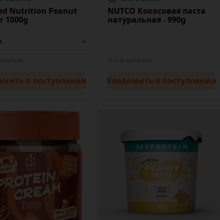
ed Nutrition Peanut
NUTCO Кокосовая паста
r 1000g
натуральная - 990g
наличии
Нет в наличии
омить
о поступлении
Уведомить
о поступлении