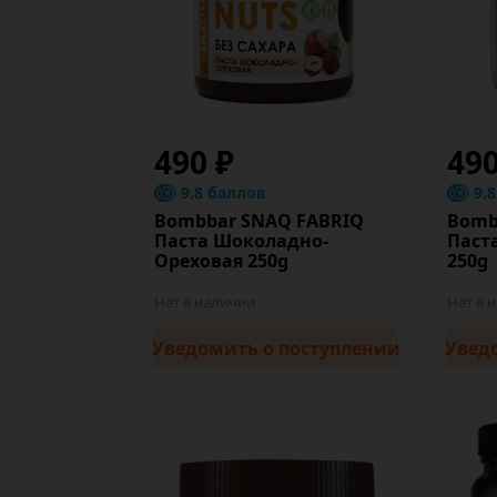
490 ₽
49
9.8 баллов
9.
Bombbar SNAQ FABRIQ
Bomb
Паста Шоколадно-
Паст
Ореховая 250g
250g
Нет в наличии
Нет в 
Уведомить
о поступлении
Увед