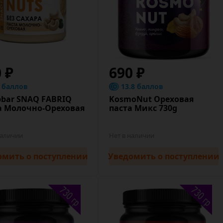
0 ₽
690 ₽
8 баллов
13.8 баллов
bar SNAQ FABRIQ
KosmoNut Ореховая
а Молочно-Ореховая
паста Микс 730g
наличии
Нет в наличии
омить
о поступлении
Уведомить
о поступлении