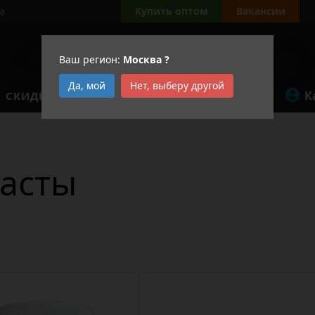
а
Купить оптом
Вакансии
Ваш регион:
Москва
?
Да, мой
Нет, выберу другой
К
СКИДКИ
АКЦИИ
асты