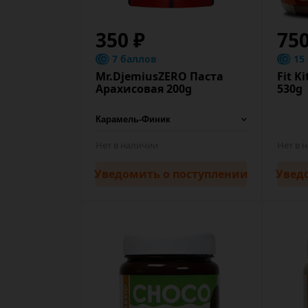
350 ₽
75
7 баллов
15
Mr.DjemiusZERO Паста
Fit K
Арахисовая 200g
530g
Нет в наличии
Нет в 
Уведомить
о поступлении
Увед