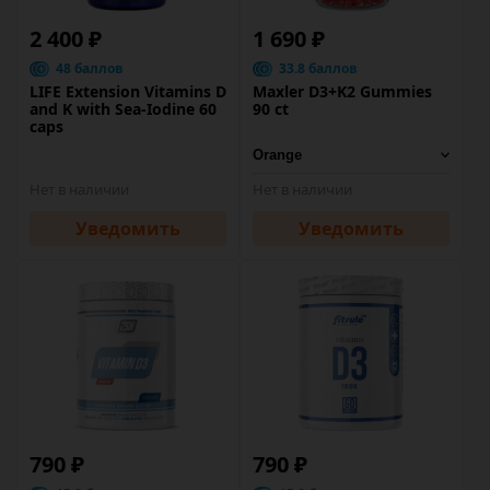
2 400 ₽
1 690 ₽
48 баллов
33.8 баллов
LIFE Extension Vitamins D
Maxler D3+K2 Gummies
and K with Sea-Iodine 60
90 ct
caps
Нет в наличии
Нет в наличии
Уведомить
Уведомить
790 ₽
790 ₽