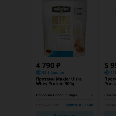
4 790 ₽
5 9
95.8 баллов
11
Протеин Maxler Ultra
Прот
Whey Protein 900g
Prost
Наличие:
1 шт
Купить в 1 клик
Наличи
В корзину