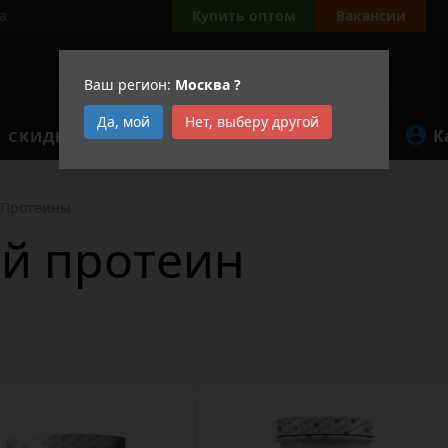
а
Купить оптом
Вакансии
Ваш регион:
Москва
?
Да, мой
Нет, выберу другой
К
СКИДКИ
АКЦИИ
Протеины
й протеин