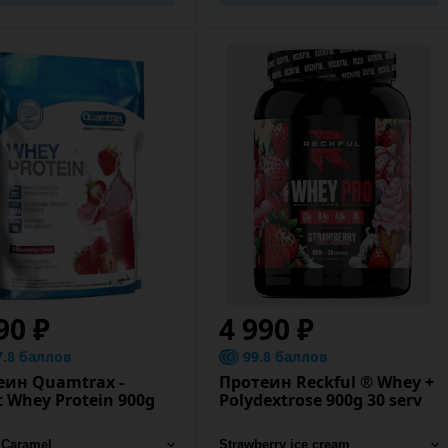
90 ₽
4 990 ₽
7.8 баллов
99.8 баллов
еин Quamtrax -
Протеин Reckful ® Whey +
t Whey Protein 900g
Polydextrose 900g 30 serv