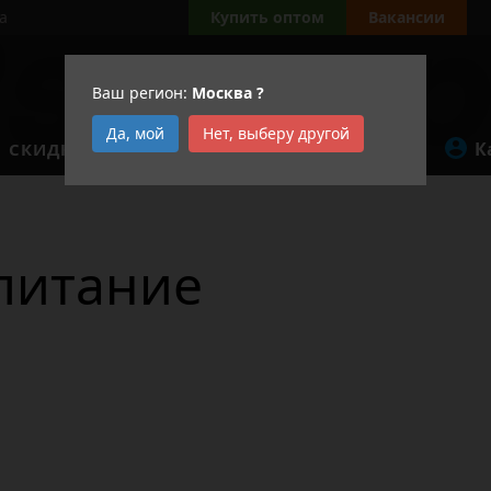
а
Купить оптом
Вакансии
Ваш регион:
Москва
?
Да, мой
Нет, выберу другой
К
СКИДКИ
АКЦИИ
питание