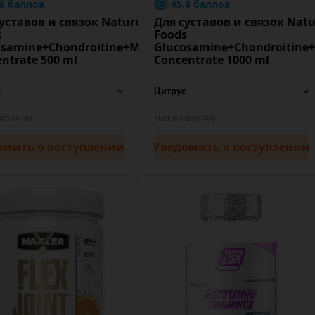
.8 баллов
45.8 баллов
уставов и связок Nature
Для суставов и связок Natu
s
Foods
osamine+Chondroitine+MSM
Glucosamine+Chondroitin
ntrate 500 ml
Concentrate 1000 ml
наличии
Нет в наличии
омить
о поступлении
Уведомить
о поступлении