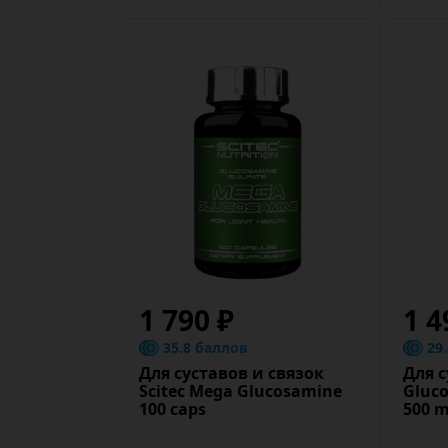
1 790 ₽
1 4
35.8 баллов
29
Для суставов и связок
Для с
Scitec Mega Glucosamine
Gluc
100 caps
500 m