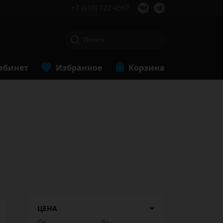
+7 (910) 722-4567
абинет
Избранное
Корзина
ЦЕНА
От
До