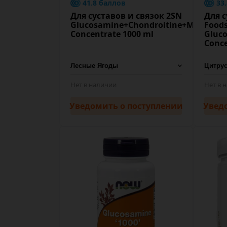
41.8 баллов
33
Для суставов и связок 2SN
Для с
Glucosamine+Chondroitine+MSM
Food
Concentrate 1000 ml
Gluc
Conce
Нет в наличии
Нет в 
Уведомить
о поступлении
Увед