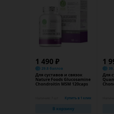
1 490 ₽
1 9
29.8 баллов
39
Для суставов и связок
Для с
Nature Foods Glucosamine
Quamt
Chondroitin MSM 120caps
Chond
Наличие:
7 шт
Купить в 1 клик
Налич
В корзину