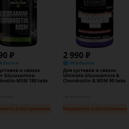
90 ₽
2 990 ₽
.8 баллов
59.8 баллов
уставов и связок
Для суставов и связок
r Glucosamine-
Ultimate Glucosamine &
roitin-MSM 180 tabs
Chondroitin & MSM 90 tabs
наличии
Нет в наличии
омить
о поступлении
Уведомить
о поступлении