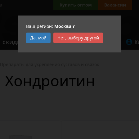
а
Купить оптом
Вакансии
Ваш регион:
Москва
?
Да, мой
Нет, выберу другой
К
СКИДКИ
АКЦИИ
Препараты для укрепления суставов и связок
и Хондроитин