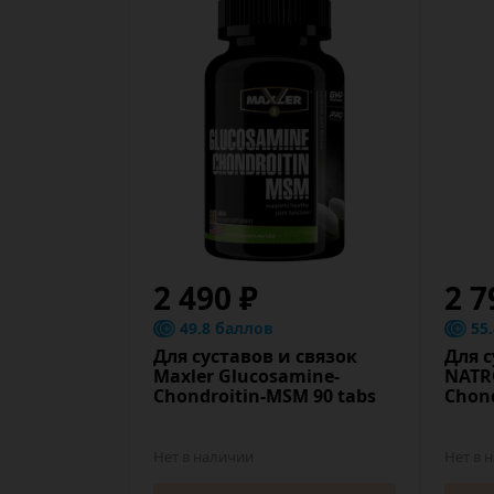
2 490 ₽
2 7
49.8 баллов
55
Для суставов и связок
Для с
Maxler Glucosamine-
NATR
Chondroitin-MSM 90 tabs
Chond
Нет в наличии
Нет в 