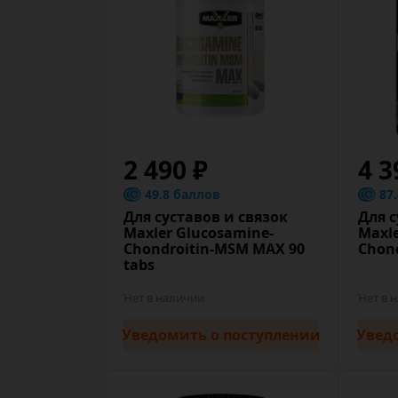
2 490 ₽
4 3
49.8 баллов
87
Для суставов и связок
Для с
Maxler Glucosamine-
Maxle
Chondroitin-MSM MAX 90
Chond
tabs
Нет в наличии
Нет в 
Уведомить
о поступлении
Увед