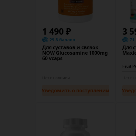
1 490 ₽
3 5
29.8 баллов
71
Для суставов и связок
Для с
NOW Glucosamine 1000mg
Maxle
60 vcaps
Нет в наличии
Нет в 
Уведомить
о поступлении
Увед