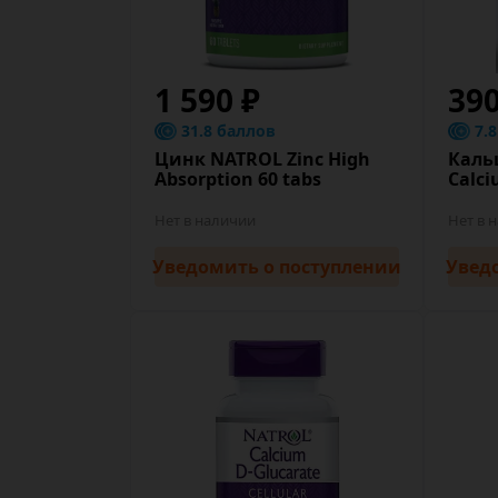
1 590 ₽
39
31.8 баллов
7.
Цинк NATROL Zinc High
Каль
Absorption 60 tabs
Calc
Нет в наличии
Нет в 
Уведомить
о поступлении
Увед