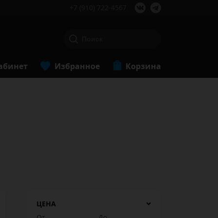
+7 (910) 722-4567
абинет
Избранное
Корзина
ЦЕНА
От
До