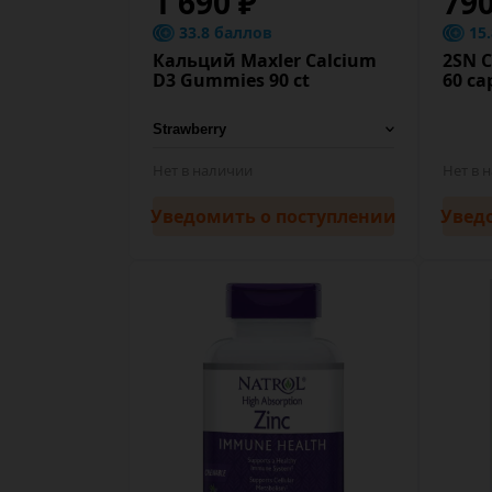
1 690 ₽
79
33.8 баллов
15
Кальций Maxler Calcium
2SN 
D3 Gummies 90 ct
60 ca
Нет в наличии
Нет в 
Уведомить
о поступлении
Увед