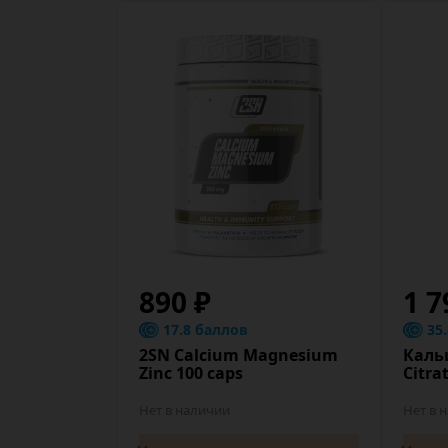
890 ₽
1 7
17.8 баллов
35
2SN Calcium Magnesium
Каль
Zinc 100 caps
Citra
Нет в наличии
Нет в 