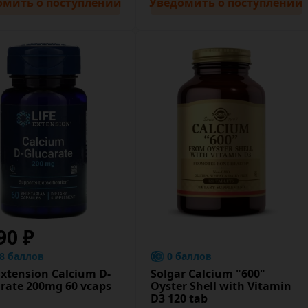
омить
о поступлении
Уведомить
о поступлении
90 ₽
.8 баллов
0 баллов
Extension Calcium D-
Solgar Calcium "600"
rate 200mg 60 vcaps
Oyster Shell with Vitamin
D3 120 tab