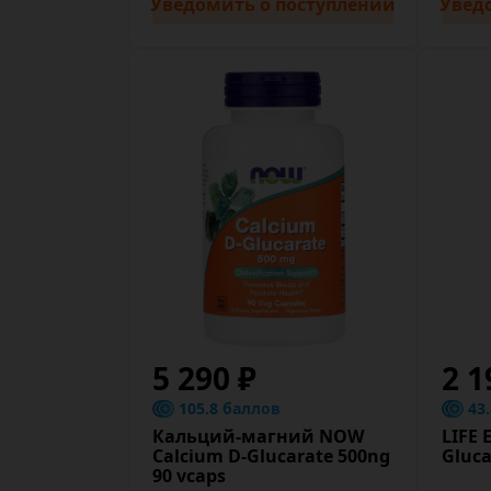
Уведомить
о поступлении
Увед
5 290 ₽
2 1
105.8 баллов
43
Кальций-магний NOW
LIFE 
Calcium D-Glucarate 500ng
Gluca
90 vcaps