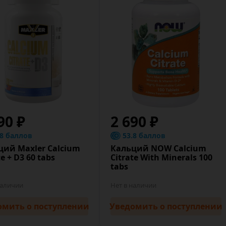
90 ₽
2 690 ₽
.8 баллов
53.8 баллов
ций Maxler Calcium
Кальций NOW Calcium
te + D3 60 tabs
Citrate With Minerals 100
tabs
наличии
Нет в наличии
омить
о поступлении
Уведомить
о поступлении