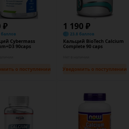
0 ₽
1 190 ₽
8 баллов
23.8 баллов
ций Cybermass
Кальций BioTech Calcium
ium+D3 90caps
Complete 90 caps
наличии
Нет в наличии
омить
о поступлении
Уведомить
о поступлении