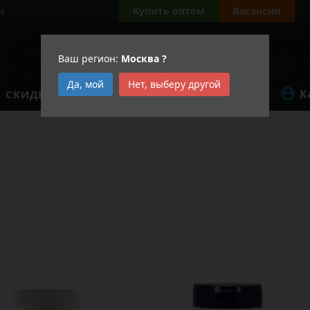
а
Купить оптом
Вакансии
Ваш регион:
Москва
?
Да, мой
Нет, выберу другой
К
СКИДКИ
АКЦИИ