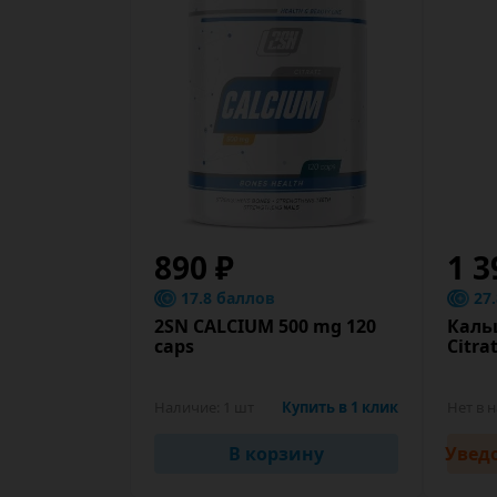
890 ₽
1 3
17.8 баллов
27
2SN CALCIUM 500 mg 120
Каль
caps
Citra
Наличие:
1 шт
Купить в 1 клик
Нет в 
В корзину
Увед