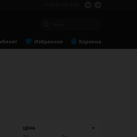
+7 (910) 722-4567
абинет
Избранное
Корзина
ЦЕНА
От
До