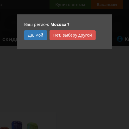
а
Купить оптом
Вакансии
Ваш регион:
Москва
?
Да, мой
Нет, выберу другой
К
СКИДКИ
АКЦИИ