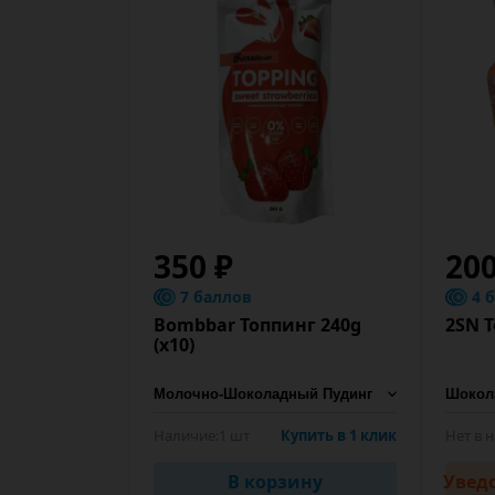
350 ₽
200
7 баллов
4 
Bombbar Топпинг 240g
2SN T
(х10)
Наличие:
1 шт
Купить в 1 клик
Нет в 
В корзину
Увед