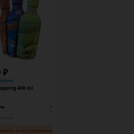
 ₽
баллов
opping 400 ml
наличии
омить
о поступлении