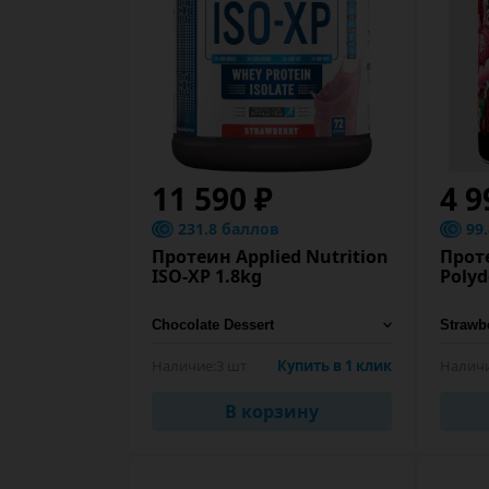
11 590 ₽
4 9
231.8 баллов
99
Протеин Applied Nutrition
Проте
ISO-XP 1.8kg
Polyd
Наличие:
3 шт
Купить в 1 клик
Наличи
В корзину