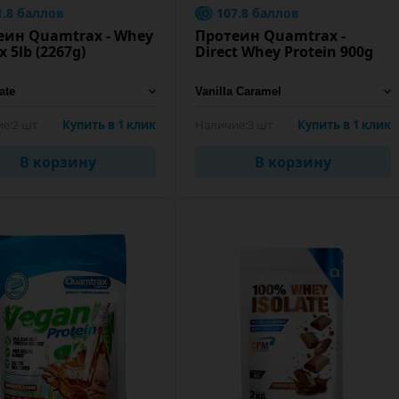
1.8 баллов
107.8 баллов
еин Quamtrax - Whey
Протеин Quamtrax -
x 5lb (2267g)
Direct Whey Protein 900g
е:
2 шт
Купить в 1 клик
Наличие:
3 шт
Купить в 1 клик
В корзину
В корзину