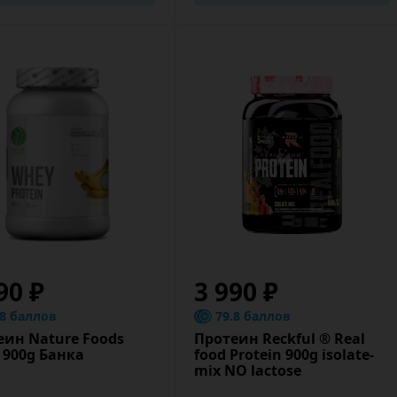
90 ₽
3 990 ₽
.8 баллов
79.8 баллов
еин Nature Foods
Протеин Reckful ® Real
 900g Банка
food Protein 900g isolate-
mix NO lactose