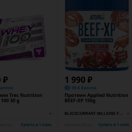
 ₽
1 990 ₽
баллов
39.8 баллов
ин Trec Nutrition
Протеин Applied Nutrition
100 30 g
BEEF-XP 150g
е:
3 шт
Купить в 1 клик
Наличие:
20 шт
Купить в 1 клик