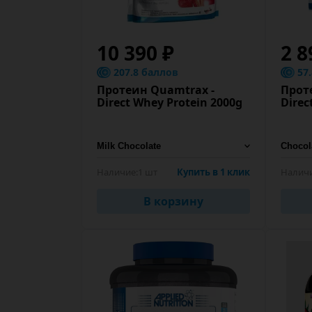
10 390 ₽
2 8
207.8 баллов
57
Протеин Quamtrax -
Прот
Direct Whey Protein 2000g
Direc
Наличие:
1 шт
Купить в 1 клик
Наличи
В корзину