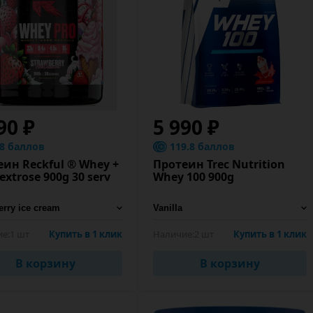
90 ₽
5 990 ₽
.8 баллов
119.8 баллов
ин Reckful ® Whey +
Протеин Trec Nutrition
extrose 900g 30 serv
Whey 100 900g
е:
1 шт
Купить в 1 клик
Наличие:
2 шт
Купить в 1 клик
В корзину
В корзину