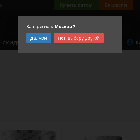
а
Купить оптом
Вакансии
Ваш регион:
Москва
?
Да, мой
Нет, выберу другой
К
СКИДКИ
АКЦИИ