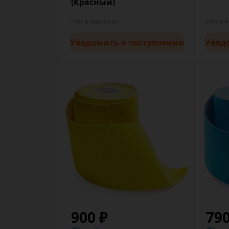
(Красный)
Нет в наличии
Нет в 
Уведомить
о поступлении
Увед
900 ₽
79