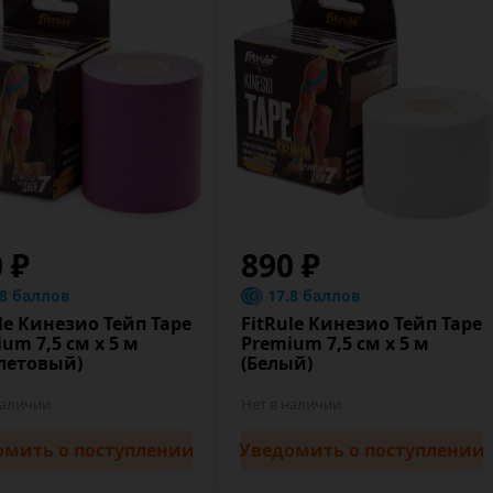
0 ₽
890 ₽
.8 баллов
17.8 баллов
le Кинезио Тейп Tape
FitRule Кинезио Тейп Tape
um 7,5 cм х 5 м
Premium 7,5 cм х 5 м
летовый)
(Белый)
наличии
Нет в наличии
омить
о поступлении
Уведомить
о поступлении