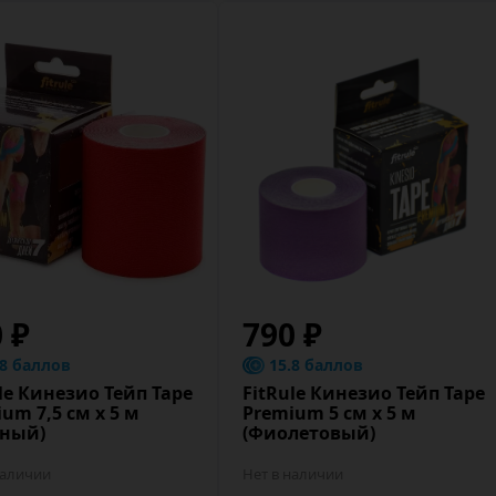
0 ₽
790 ₽
.8 баллов
15.8 баллов
le Кинезио Тейп Tape
FitRule Кинезио Тейп Tape
um 7,5 cм х 5 м
Premium 5 cм х 5 м
сный)
(Фиолетовый)
наличии
Нет в наличии