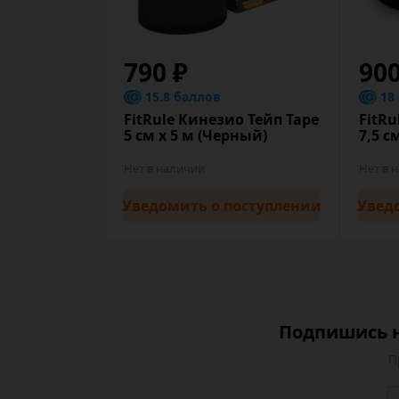
790 ₽
90
15.8 баллов
18
FitRule Кинезио Тейп Tape
FitRu
5 cм х 5 м (Черный)
7,5 c
Нет в наличии
Нет в 
Уведомить
о поступлении
Увед
Подпишись н
П