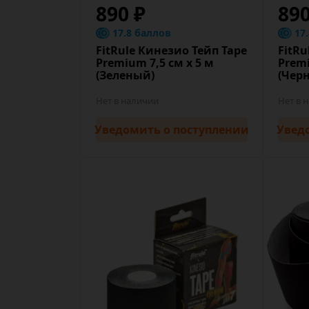
890 ₽
89
17.8 баллов
17
FitRule Кинезио Тейп Tape
FitRu
Premium 7,5 cм х 5 м
Premi
(Зеленый)
(Чер
Нет в наличии
Нет в 
Уведомить
о поступлении
Увед