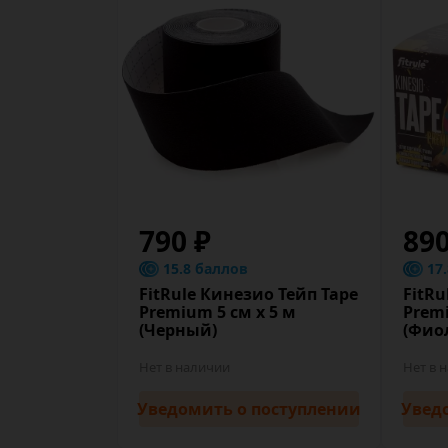
790 ₽
89
15.8 баллов
17
FitRule Кинезио Тейп Tape
FitRu
Premium 5 cм х 5 м
Premi
(Черный)
(Фио
Нет в наличии
Нет в 
Уведомить
о поступлении
Увед