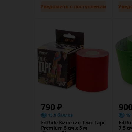
Уведомить
о поступлении
Увед
790 ₽
90
15.8 баллов
18
FitRule Кинезио Тейп Tape
FitRu
Premium 5 cм х 5 м
7,5 c