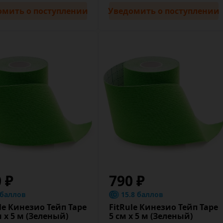
омить
о поступлении
Уведомить
о поступлении
0 ₽
790 ₽
 баллов
15.8 баллов
le Кинезио Тейп Tape
FitRule Кинезио Тейп Tape
м х 5 м (Зеленый)
5 cм х 5 м (Зеленый)