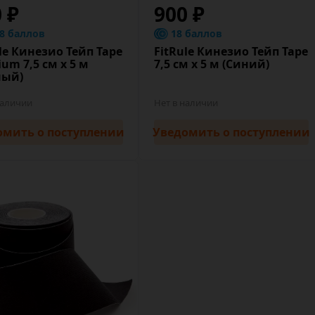
0 ₽
900 ₽
.8 баллов
18 баллов
le Кинезио Тейп Tape
FitRule Кинезио Тейп Tape
um 7,5 cм х 5 м
7,5 cм х 5 м (Синий)
ный)
наличии
Нет в наличии
омить
о поступлении
Уведомить
о поступлении