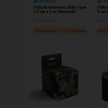
18 баллов
15
FitRule Кинезио Тейп Tape
FitRu
7,5 cм х 5 м (Желтый)
5 cм 
Нет в наличии
Нет в 
Уведомить
о поступлении
Увед