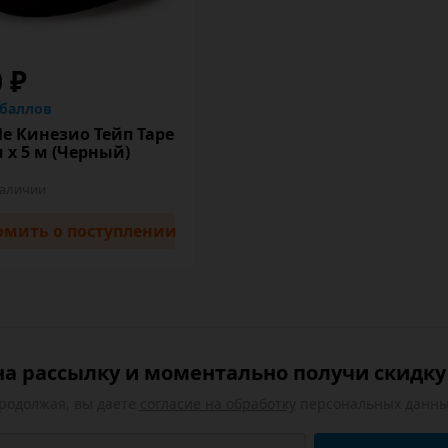
0 ₽
 баллов
le Кинезио Тейп Tape
м х 5 м (Черный)
наличии
омить
о поступлении
а рассылку и моментально получи скидку 
родолжая, вы даете
согласие на обработку
персональных данны