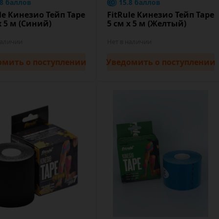
.8 баллов
15.8 баллов
le Кинезио Тейп Tape
FitRule Кинезио Тейп Tape
х 5 м (Синий)
5 cм х 5 м (Желтый)
наличии
Нет в наличии
омить
о поступлении
Уведомить
о поступлении