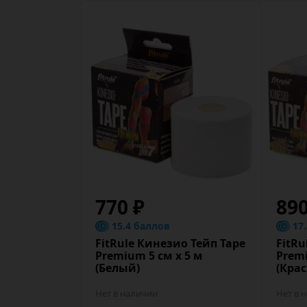
770 ₽
89
15.4 баллов
17
FitRule Кинезио Тейп Tape
FitRu
Premium 5 cм х 5 м
Premi
(Белый)
(Кра
Нет в наличии
Нет в 