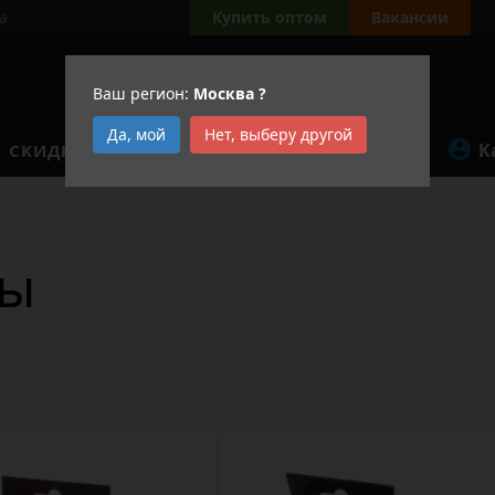
а
Купить оптом
Вакансии
Ваш регион:
Москва
?
Да, мой
Нет, выберу другой
К
СКИДКИ
АКЦИИ
пы