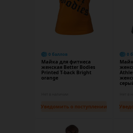
0 баллов
0 
Майка для фитнеса
Майк
женская Better Bodies
женск
Printed T-back Bright
Athle
orange
женс
серы
Нет в наличии
Нет в 
Уведомить
о поступлении
Увед