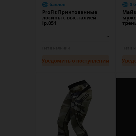
баллов
0 
ProFit Принтованные
Майк
лосины с выс.талией
мужс
lp.051
трен
Нет в наличии
Нет в 
Уведомить
о поступлении
Увед