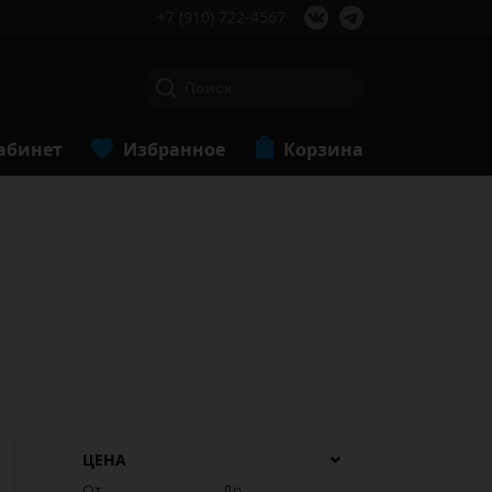
+7 (910) 722-4567
абинет
Избранное
Корзина
ЦЕНА
От
До