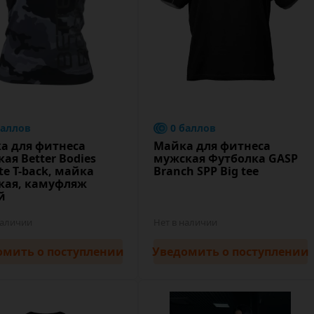
баллов
0 баллов
а для фитнеса
Майка для фитнеса
ая Better Bodies
мужская Футболка GASP
te T-back, майка
Branch SPP Big tee
кая, камуфляж
й
наличии
Нет в наличии
омить
о поступлении
Уведомить
о поступлении