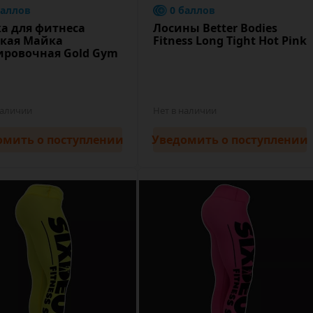
баллов
0 баллов
а для фитнеса
Лосины Better Bodies
кая Майка
Fitness Long Tight Hot Pink
ировочная Gold Gym
наличии
Нет в наличии
омить
о поступлении
Уведомить
о поступлении