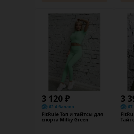
3 120 ₽
3 3
62.4 баллов
67
FitRule Топ и тайтсы для
FitRu
спорта Milky Green
Тайт