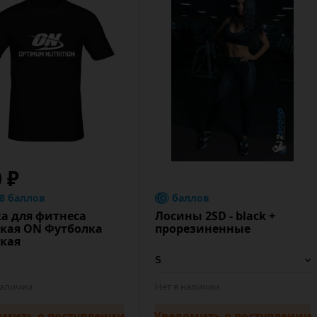
0 ₽
.8 баллов
баллов
а для фитнеса
Лосины 2SD - black +
кая ON Футболка
прорезиненные
кая
наличии
Нет в наличии
омить
о поступлении
Уведомить
о поступлении