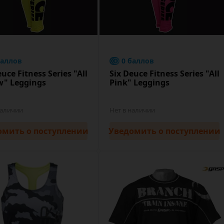
баллов
0 баллов
euce Fitness Series "All
Six Deuce Fitness Series "All
w" Leggings
Pink" Leggings
наличии
Нет в наличии
омить
о поступлении
Уведомить
о поступлении