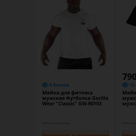
79
0 баллов
15
Майка для фитнеса
Майк
мужская Футболка Gorilla
мужс
Wear "Classic" GW-90103
мужс
Нет в наличии
Нет в 
Уведомить
о поступлении
Увед