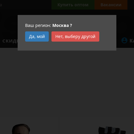
а
Купить оптом
Вакансии
Ваш регион:
Москва
?
Да, мой
Нет, выберу другой
К
СКИДКИ
АКЦИИ