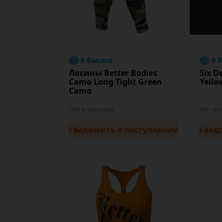
0 баллов
0 
Лосины Better Bodies
Six D
Camo Long Tight Green
Yello
Camo
Нет в наличии
Нет в 
Уведомить
о поступлении
Увед