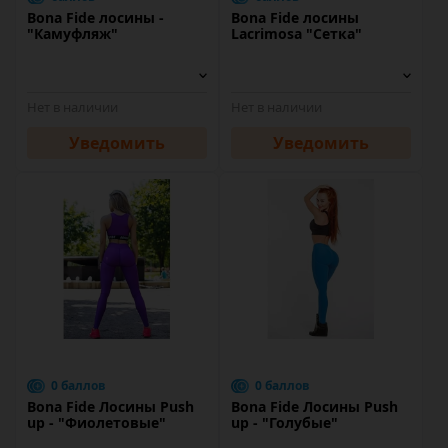
Bona Fide лосины -
Bona Fide лосины
"Камуфляж"
Lacrimosa "Сетка"
Нет в наличии
Нет в наличии
Уведомить
Уведомить
0 баллов
0 баллов
Bona Fide Лосины Push
Bona Fide Лосины Push
up - "Фиолетовые"
up - "Голубые"