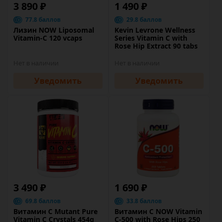
3 890 ₽
1 490 ₽
77.8 баллов
29.8 баллов
Лизин NOW Liposomal
Kevin Levrone Wellness
Vitamin-C 120 vcaps
Series Vitamin C with
Rose Hip Extract 90 tabs
Нет в наличии
Нет в наличии
Уведомить
Уведомить
3 490 ₽
1 690 ₽
69.8 баллов
33.8 баллов
Витамин C Mutant Pure
Витамин C NOW Vitamin
Vitamin C Crystals 454g
C-500 with Rose Hips 250