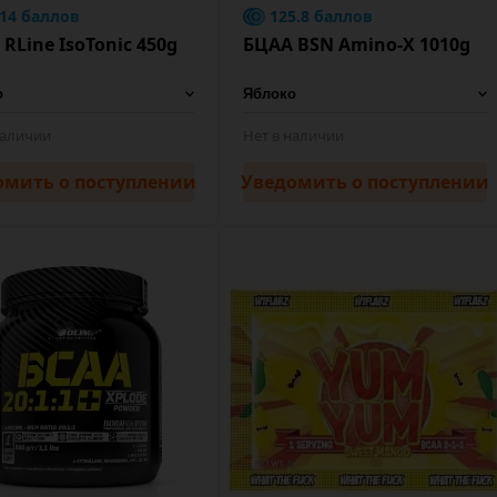
.14 баллов
125.8 баллов
RLine IsoTonic 450g
БЦАА BSN Amino-X 1010g
наличии
Нет в наличии
омить
о поступлении
Уведомить
о поступлении