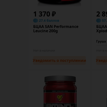
1 370 ₽
2 8
27.4 баллов
57
БЦАА SAN Performance
БЦАА 
Leucine 200g
Xplod
Нет в наличии
Нет в 
Уведомить
о поступлении
Увед