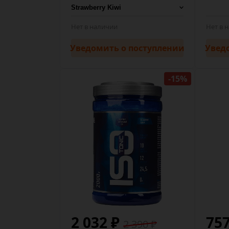
Нет в наличии
Нет в 
Уведомить
о поступлении
Увед
-15%
2 032 ₽
757
2 390 ₽