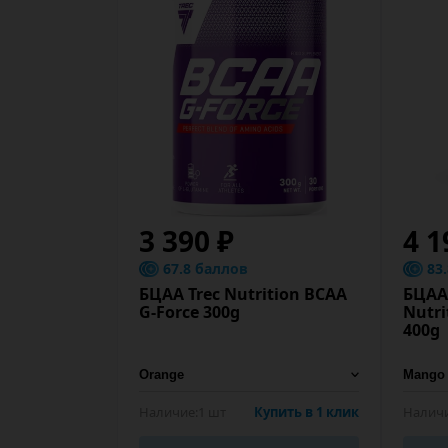
3 390 ₽
4 1
67.8 баллов
83
БЦАА Trec Nutrition BCAA
БЦАА 
G-Force 300g
Nutri
400g
Наличие:
1 шт
Купить в 1 клик
Наличи