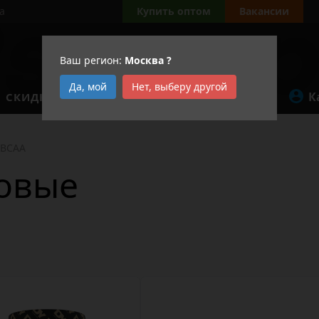
а
Купить оптом
Вакансии
Ваш регион:
Москва
?
Да, мой
Нет, выберу другой
К
СКИДКИ
АКЦИИ
BCAA
овые