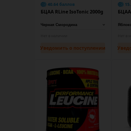
40.64 баллов
15
БЦАА RLine IsoTonic 2000g
БЦАА 
Нет в наличии
Нет в 
Уведомить
о поступлении
Увед