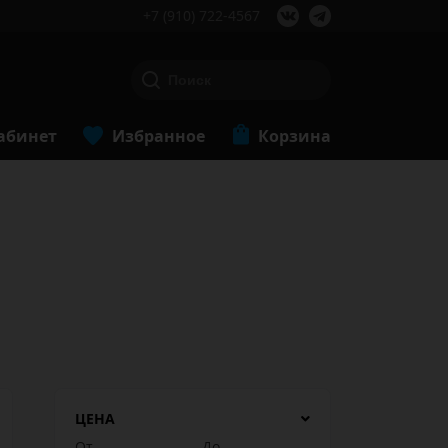
+7 (910) 722-4567
абинет
Избранное
Корзина
ЦЕНА
От
До