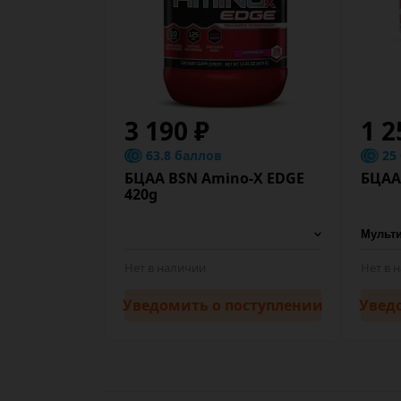
3 190 ₽
1 2
63.8 баллов
25
БЦАА BSN Amino-X EDGE
БЦАА
420g
Нет в наличии
Нет в 
Уведомить
о поступлении
Увед