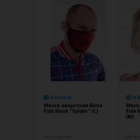
0 баллов
0 
Маска защитная Bona
Маск
Fide Mask "Spider" (L)
Fide 
(M)
Нет в наличии
Нет в 