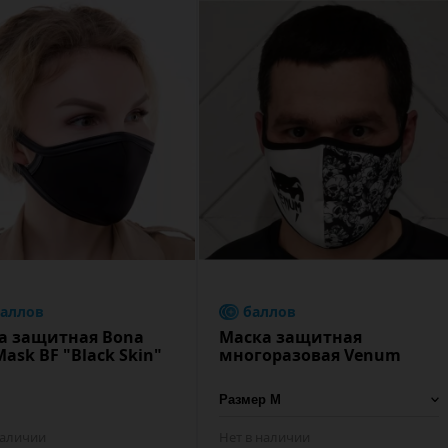
баллов
баллов
а защитная Bona
Маска защитная
Mask BF "Black Skin"
многоразовая Venum
наличии
Нет в наличии