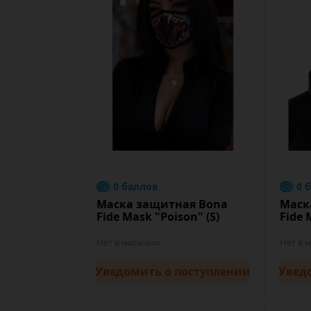
0 баллов
0 
Маска защитная Bona
Маск
Fide Mask "Poison" (S)
Fide 
Нет в наличии
Нет в 
Уведомить
о поступлении
Увед