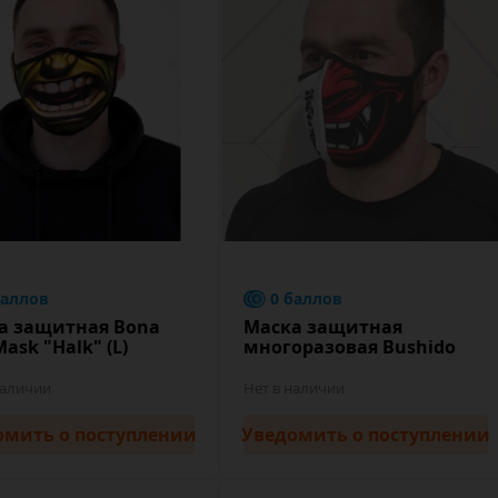
баллов
0 баллов
а защитная Bona
Маска защитная
Mask "Halk" (L)
многоразовая Bushido
наличии
Нет в наличии
омить
о поступлении
Уведомить
о поступлении