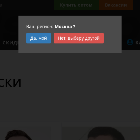
а
Купить оптом
Вакансии
Ваш регион:
Москва
?
Да, мой
Нет, выберу другой
К
СКИДКИ
АКЦИИ
ски