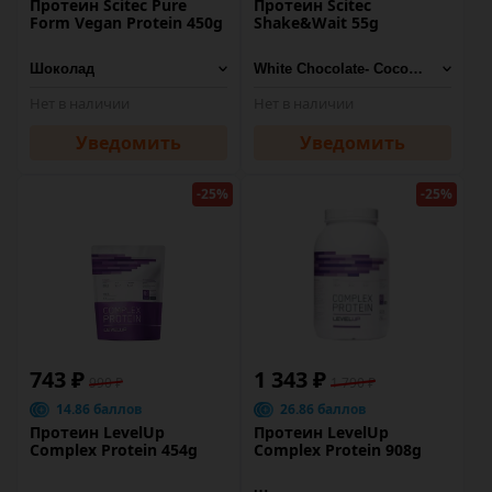
Протеин Scitec Pure
Протеин Scitec
Form Vegan Protein 450g
Shake&Wait 55g
Нет в наличии
Нет в наличии
Уведомить
Уведомить
-25%
-25%
743 ₽
1 343 ₽
990 ₽
1 790 ₽
14.86 баллов
26.86 баллов
Протеин LevelUp
Протеин LevelUp
Complex Protein 454g
Complex Protein 908g