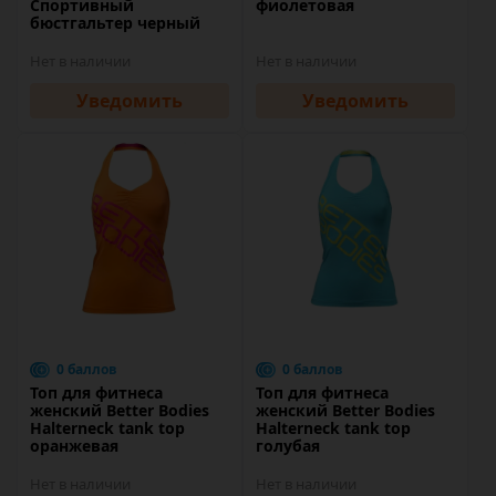
Спортивный
фиолетовая
бюстгальтер черный
Нет в наличии
Нет в наличии
Уведомить
Уведомить
0 баллов
0 баллов
Топ для фитнеса
Топ для фитнеса
женский Better Bodies
женский Better Bodies
Halterneck tank top
Halterneck tank top
оранжевая
голубая
Нет в наличии
Нет в наличии