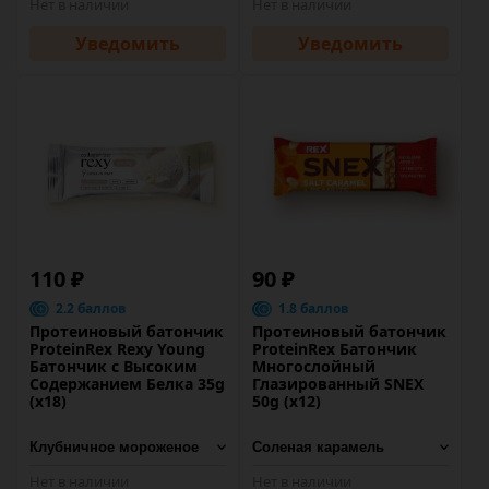
Нет в наличии
Нет в наличии
Уведомить
Уведомить
110 ₽
90 ₽
2.2 баллов
1.8 баллов
Протеиновый батончик
Протеиновый батончик
ProteinRex Rexy Young
ProteinRex Батончик
Батончик с Высоким
Многослойный
Содержанием Белка 35g
Глазированный SNEX
(х18)
50g (х12)
Нет в наличии
Нет в наличии