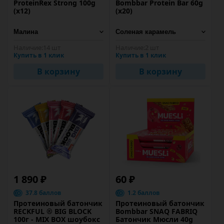
ProteinRex Strong 100g
Bombbar Protein Bar 60g
(х12)
(х20)
Наличие:
14 шт
Наличие:
2 шт
Купить в 1 клик
Купить в 1 клик
В корзину
В корзину
1 890 ₽
60 ₽
37.8 баллов
1.2 баллов
Протеиновый батончик
Протеиновый батончик
RECKFUL ® BIG BLOCK
Bombbar SNAQ FABRIQ
100г - MIX BOX шоубокс
Батончик Мюсли 40g