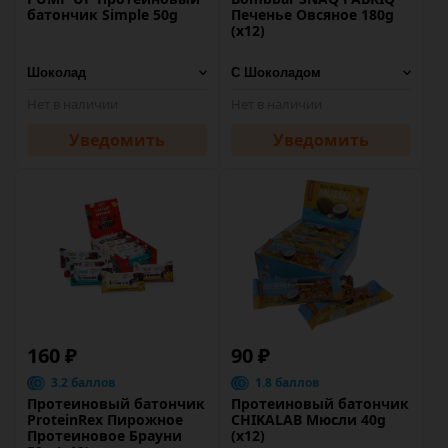
батончик Simple 50g
Печенье Овсяное 180g
(х12)
Нет в наличии
Нет в наличии
Уведомить
Уведомить
160 ₽
90 ₽
3.2 баллов
1.8 баллов
Протеиновый батончик
Протеиновый батончик
ProteinRex Пирожное
CHIKALAB Мюсли 40g
Протеиновое Брауни
(х12)