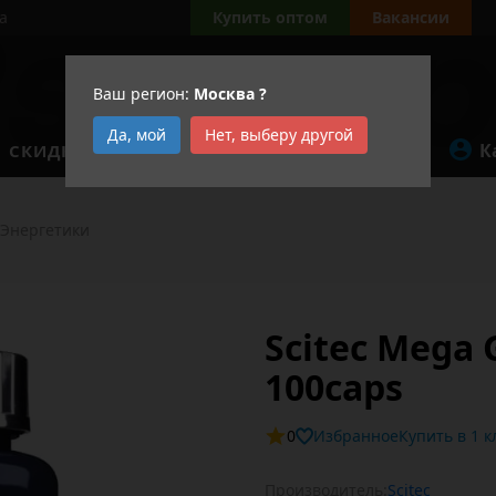
а
Купить оптом
Вакансии
Ваш регион:
Москва
?
Да, мой
Нет, выберу другой
К
СКИДКИ
АКЦИИ
Энергетики
Scitec Mega 
100caps
0
Избранное
Купит
Производитель:
Scitec