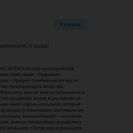
В корзину
менение
Отзывы
EC NUTRITION (100 кап) Корейский
ми свойствами: • Поднимает
гию. • Придает позитивный взгляд на
естве тонизирующего вещества,
 Женьшень многие века использовался в
дство продления жизни и улучшения её
ение имеет корень женьшеня, который
нему возрасту накапливает максимальное
инсеноидов, женьшеноидов) — основных
ения. Именно гинзенозиды определяют
илу женьшеня. Состав корня женьшеня