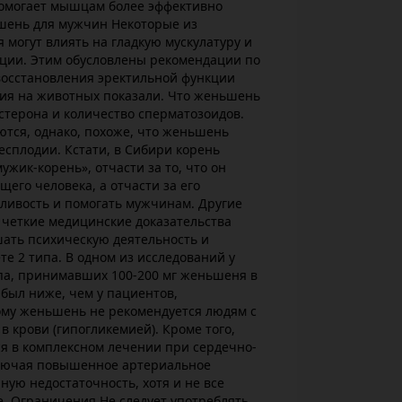
помогает мышцам более эффективно
шень для мужчин Некоторые из
могут влиять на гладкую мускулатуру и
кции. Этим обусловлены рекомендации по
осстановления эректильной функции
ия на животных показали. Что женьшень
стерона и количество сперматозоидов.
тся, однако, похоже, что женьшень
сплодии. Кстати, в Сибири корень
жик-корень», отчасти за то, что он
его человека, а отчасти за его
ливость и помогать мужчинам. Другие
четкие медицинские доказательства
ать психическую деятельность и
те 2 типа. В одном из исследований у
ипа, принимавших 100-200 мг женьшеня в
 был ниже, чем у пациентов,
му женьшень не рекомендуется людям с
 крови (гипогликемией). Кроме того,
 в комплексном лечении при сердечно-
ключая повышенное артериальное
ную недостаточность, хотя и не все
. Ограничения Не следует употреблять