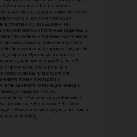
жащие женьшень. Часто наличие
незначительно, а вред от алкоголя никто
осторожностью нужно относиться к
н в сочетании с женьшенем. Их
имно усиливать их побочные эффекты. В
ставе специальных травяных комплексов
т вызвать какие-то побочные эффекты.
ли Вы беременны или кормите грудью. Не
 дозировку. Проконсультируйтесь с
ровяное давление или диабет, если Вы
ные препараты, препараты для
А также если Вы планируете или
ановите прием препарата и
м, если заметите следующие реакции
чный дискомфорт. • Сыпь. •
овная боль. • Сильное сердцебиение. •
Беспокойство. • Депрессия. • Высокое
груди. • Изменение менструального цикла
opausal bleeding.