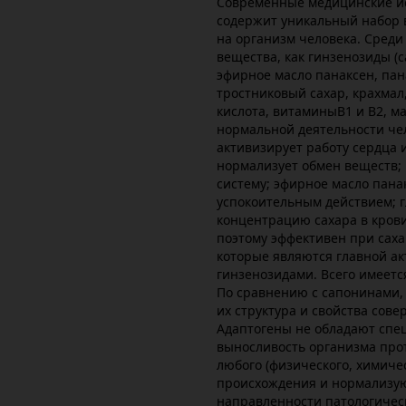
Современные медицинские ис
содержит уникальный набор 
на организм человека. Среди
вещества, как гинзенозиды (
эфирное масло панаксен, пан
тростниковый сахар, крахмал
кислота, витаминыВ1 и В2, м
нормальной деятельности че
активизирует работу сердца и
нормализует обмен веществ;
систему; эфирное масло пан
успокоительным действием; 
концентрацию сахара в крови
поэтому эффективен при сах
которые являются главной а
гинзенозидами. Всего имеетс
По сравнению с сапонинами, 
их структура и свойства со
Адаптогены не обладают спе
выносливость организма про
любого (физического, химическ
происхождения и нормализую
направленности патологичес