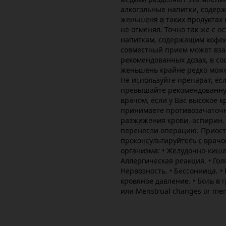
алкогольные напитки, содер
женьшеня в таких продуктах 
не отменял. Точно так же с 
напиткам, содержащим кофеи
совместный прием может вза
рекомендованных дозах, в со
женьшень крайне редко може
Не используйте препарат, ес
превышайте рекомендованную
врачом, если у Вас высокое к
принимаете противозачаточ
разжижения крови, аспирин. 
перенесли операцию. Приост
проконсультируйтесь с врачо
организма: • Желудочно-кише
Аллергическая реакция. • Гол
Нервозность. • Бессонница. • 
кровяное давление. • Боль в 
или Menstrual changes or men