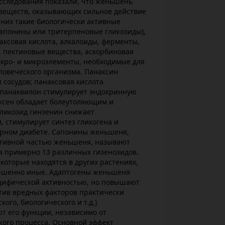
следования показали, что женьшень
веществ, оказывающих сильное действие
 них такие биологически активные
сапонины или тритерпеновые гликозиды),
аксовая кислота, алкалоиды, ферменты,
, пектиновые вещества, аскорбиновая
акро- и микроэлементы, необходимые для
ловеческого организма. Панаксин
 сосудов; панаксовая кислота
 панаквилон стимулирует эндокринную
аксен обладает болеутоляющим и
гликозид гинзенин снижает
, стимулирует синтез гликогена и
арном диабете. Сапонины женьшеня,
ктивной частью женьшеня, называют
я примерно 13 различных гизенозидов.
которые находятся в других растениях,
вершенно иные. Адаптогены женьшеня
цифической активностью, но повышают
тив вредных факторов практически
ого, биологического и т.д.)
т его функции, независимо от
кого процесса. Основной эффект