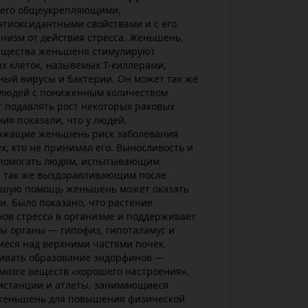
 его общеукрепляющими,
иоксидантными свойствами и с его
низм от действия стресса. Женьшень,
вещества женьшеня стимулируют
х клеток, назывемых Т-киллерами,
й вирусы и бактерии. Он может так же
 людей с пониженным количеством
 подавлять рост некоторых раковых
ия показали, что у людей,
ржащие женьшень риск заболевания
х, кто не принимал его. Выносливость и
помогать людям, испытывающим
 а так же выздоравливающим после
рошую помощь женьшень может оказать
ии. Было показано, что растение
ов стресса в организме и поддерживает
 органы — гипофиз, гипоталамус и
еся над верхними частями почек.
ивать образование эндорфинов —
мозге веществ «хорошего настроения».
истанции и атлеты, занимающиеся
женьшень для повышения физической