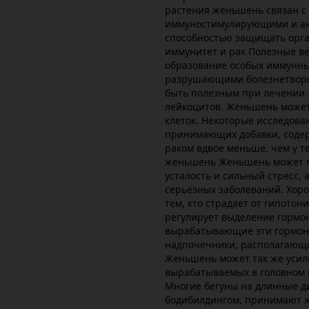
растения женьшень связан с
иммуностимулирующими и ант
способностью защищать орга
иммунитет и рак Полезные 
образование особых иммунны
разрушающими болезнетворны
быть полезным при лечении
лейкоцитов. Женьшень может
клеток. Некоторые исследован
принимающих добавки, соде
раком вдвое меньше, чем у те
женьшень Женьшень может 
усталость и сильный стресс,
серьёзных заболеваний. Хо
тем, кто страдает от гипотон
регулирует выделение гормон
вырабатывающие эти гормоны
надпочечники, располагающи
Женьшень может так же усил
вырабатываемых в головном 
Многие бегуны на длинные д
бодибилдингом, принимают 