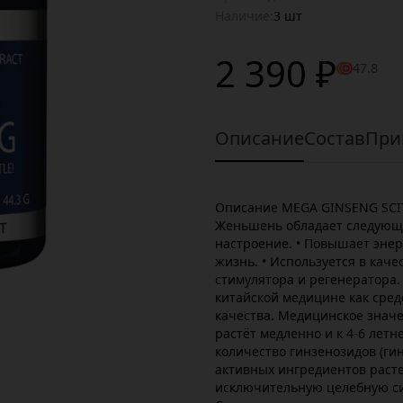
Наличие:
3 шт
2 390 ₽
47.8
Описание
Состав
При
Описание MEGA GINSENG SCIT
Женьшень обладает следующи
настроение. • Повышает энер
жизнь. • Используется в кач
стимулятора и регенератора.
китайской медицине как сре
качества. Медицинское знач
растёт медленно и к 4-6 лет
количество гинзенозидов (г
активных ингредиентов раст
исключительную целебную с