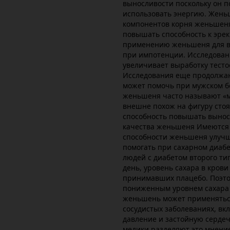
выносливости поскольку он 
использовать энергию. Жень
компонентов корня женьшеня 
повышать способность к эре
применению женьшеня для в
при импотенции. Исследован
увеличивает выработку тесто
Исследования еще продолжаю
может помочь при мужском бе
женьшеня часто называют «му
внешне похож на фигуру стоящ
способность повышать вынос
качества женьшеня Имеются 
способности женьшеня улучш
помогать при сахарном диабе
людей с диабетом второго т
день, уровень сахара в крови
принимавших плацебо. Поэто
пониженным уровнем сахара в
женьшень может применяться
сосудистых заболеваниях, в
давление и застойную сердеч
медики разделяют это мнение