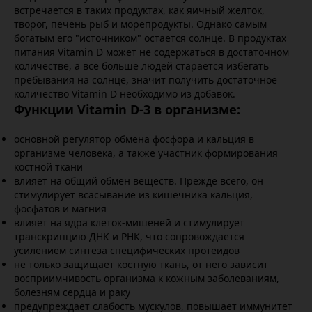
встречается в таких продуктах, как яичный желток,
творог, печень рыб и морепродукты. Однако самым
богатым его "источником" остается солнце. В продуктах
питания Vitamin D может не содержаться в достаточном
количестве, а все больше людей старается избегать
пребывания на солнце, значит получить достаточное
количество Vitamin D необходимо из добавок.
Функции Vitamin D-3 в организме:
основной регулятор обмена фосфора и кальция в
организме человека, а также участник формирования
костной ткани
влияет на общий обмен веществ. Прежде всего, он
стимулирует всасывание из кишечника кальция,
фосфатов и магния
влияет на ядра клеток-мишеней и стимулирует
транскрипцию ДНК и РНК, что сопровождается
усилением синтеза специфических протеидов
не только защищает костную ткань, от него зависит
восприимчивость организма к кожным заболеваниям,
болезням сердца и раку
предупреждает слабость мускулов, повышает иммунитет