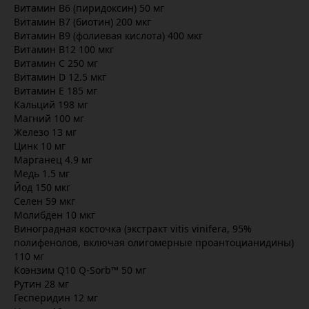
Витамин В6 (пиридоксин) 50 мг
Витамин В7 (биотин) 200 мкг
Витамин В9 (фолиевая кислота) 400 мкг
Витамин В12 100 мкг
Витамин С 250 мг
Витамин D 12.5 мкг
Витамин Е 185 мг
Кальций 198 мг
Магний 100 мг
Железо 13 мг
Цинк 10 мг
Марганец 4.9 мг
Медь 1.5 мг
Йод 150 мкг
Селен 59 мкг
Молибден 10 мкг
Виноградная косточка (экстракт vitis vinifera, 95%
полифенолов, включая олигомерные проантоцианидины)
110 мг
Коэнзим Q10 Q-Sorb™ 50 мг
Рутин 28 мг
Гесперидин 12 мг