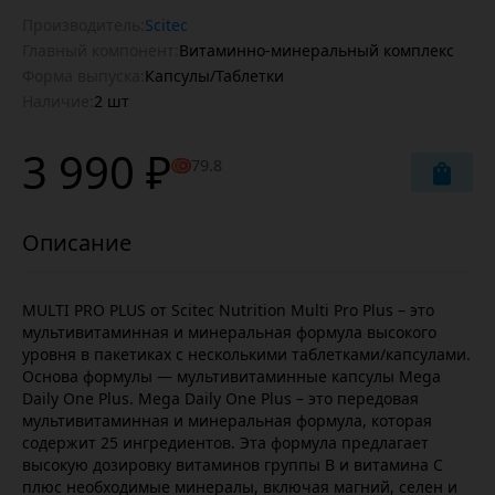
Производитель:
Scitec
Главный компонент:
Витаминно-минеральный комплекс
Форма выпуска:
Капсулы/Таблетки
Наличие:
2 шт
3 990 ₽
79.8
MULTI PRO PLUS от Scitec Nutrition Multi Pro Plus – это
мультивитаминная и минеральная формула высокого
уровня в пакетиках c несколькими таблетками/капсулами.
Основа формулы — мультивитаминные капсулы Mega
Daily One Plus. Mega Daily One Plus – это передовая
мультивитаминная и минеральная формула, которая
содержит 25 ингредиентов. Эта формула предлагает
высокую дозировку витаминов группы В и витамина С
плюс необходимые минералы, включая магний, селен и