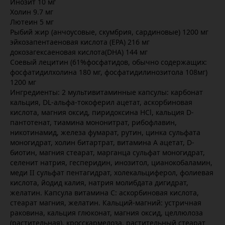
Инозит 10 мг
Холин 9.7 мг
Лютеин 5 мг
Рыбий жир (анчоусовые, скумбрия, сардиновые) 1200 мг
эйкозапентаеновая кислота (EPA) 216 мг
докозагексаеновая кислота(DHA) 144 мг
Соевый лецитин (61%фосфатидов, обычно содержащих:
фосфатидилхолина 180 мг, фосфатидилинозитола 108мг)
1200 мг
Ингредиенты: 2 мультивитаминные капсулы: карбонат
кальция, DL-альфа-токоферил ацетат, аскорбиновая
кислота, магния оксид, пиридоксина HCl, кальция D-
пантотенат, тиамина мононитрат, рибофлавин,
никотинамид, железа фумарат, рутин, цинка сульфата
моногидрат, холин битартрат, витамина A ацетат, D-
биотин, магния стеарат, марганца сульфат моногидрат,
селенит натрия, гесперидин, инозитол, цианокобаламин,
меди II сульфат пентагидрат, холекальциферол, фолиевая
кислота, йодид калия, натрия молибдата дигидрат,
желатин. Капсула витамина С: аскорбиновая кислота,
стеарат магния, желатин. Кальций-магний: устричная
раковина, кальция глюконат, магния оксид, целлюлоза
(растительная), кросскармелоза, растительный стеарат