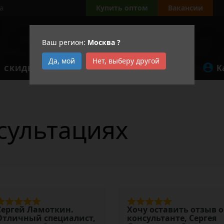
а
Купить оптом
Вакансии
Ваш регион:
Москва
?
Да, мой
Нет, выберу другой
К
СКИДКИ
АКЦИИ
сультациях
Сергей Ламоткин.
Хочу оставить отзыв о
Отличный специалист,
консультанте, Сергея