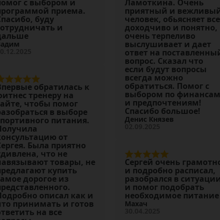
помог с выбором и
Ламоткина. Очень
программой приема.
приятный и вежливы
Спасибо, буду
человек, обьясняет все
сотрудничать и
доходчиво и понятно,
дальше
очень терпеливо
выслушивает и дает
Вадим
0.12.2025
ответ на поставленны
вопрос. Сказал что
если будут вопросы
всегда можно
обратиться. Помог с
Впервые обратилась к
выбором по финанса
фитнес тренеру на
и предпочтениям!
сайте, чтобы помог
Спасибо большое!
разобраться в выборе
Денис Князев
спортивного питания.
02.09.2025
Получила
консультацию от
Сергея. Была приятно
удивлена, что не
навязывают товары, не
Сергей очень грамотн
предлагают купить
и подробно расписал,
самое дорогое из
разобрался в ситуаци
представленного.
и помог подобрать
Подробно описал как и
необходимое питание
что принимать и готов
Махач
30.04.2025
ответить на все