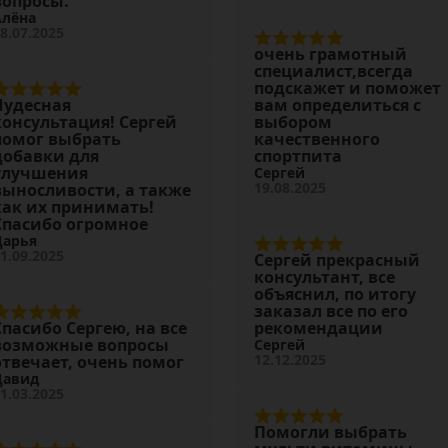
вопросы.
Алёна
8.07.2025
очень грамотный
специалист,всегда
подскажет и поможет
Чудесная
вам определиться с
консультация! Сергей
выбором
помог выбрать
качественного
добавки для
спортпита
улучшения
Сергей
19.08.2025
выносливости, а также
как их принимать!
Спасибо огромное
Дарья
1.09.2025
Сергей прекрасный
консультант, все
объяснил, по итогу
заказал все по его
Спасибо Сергею, на все
рекомендации
возможные вопросы
Сергей
12.12.2025
отвечает, очень помог
Давид
1.03.2025
Помогли выбрать