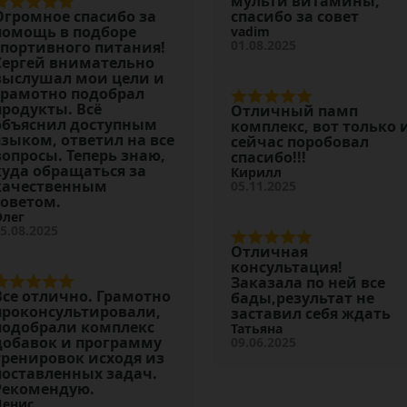
мульти витамины,
Огромное спасибо за
спасибо за совет
помощь в подборе
vadim
01.08.2025
спортивного питания!
Сергей внимательно
выслушал мои цели и
грамотно подобрал
продукты. Всё
Отличный памп
объяснил доступным
комплекс, вот только 
языком, ответил на все
сейчас поробовал
вопросы. Теперь знаю,
спасибо!!!
куда обращаться за
Кирилл
качественным
05.11.2025
советом.
Олег
5.08.2025
Отличная
консультация!
Заказала по ней все
Все отлично. Грамотно
бады,результат не
проконсультировали,
заставил себя ждать
подобрали комплекс
Татьяна
добавок и программу
09.06.2025
тренировок исходя из
поставленных задач.
Рекомендую.
Денис