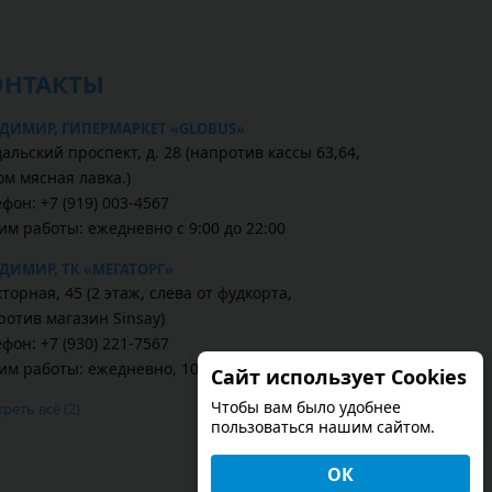
ОНТАКТЫ
ДИМИР, ГИПЕРМАРКЕТ «GLOBUS»
альский проспект, д. 28 (напротив кассы 63,64,
ом мясная лавка.)
фон: +7 (919) 003-4567
им работы: ежедневно с 9:00 до 22:00
ДИМИР, ТК «МЕГАТОРГ»
торная, 45 (2 этаж, слева от фудкорта,
ротив магазин Sinsay)
фон: +7 (930) 221-7567
им работы: ежедневно, 10:00–22:00
Сайт использует Cookies
Чтобы вам было удобнее
реть всё (2)
пользоваться нашим сайтом.
ОК