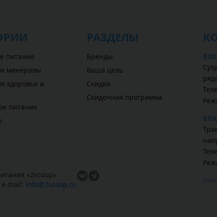
ОРИИ
РАЗДЕЛЫ
К
е питание
Бренды
ВЛА
Сузд
 и минералы
Ваша цель
ряд
я здоровья и
Скидки
Теле
Скидочная программа
Реж
ое питание
ВЛА
ы
Трак
нап
Теле
Реж
итания «
2scoop
»
Смот
,
e-mail:
info@2scoop.ru