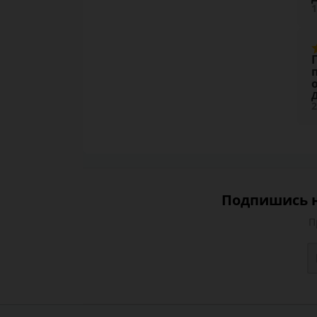
1
2
Подпишись н
П