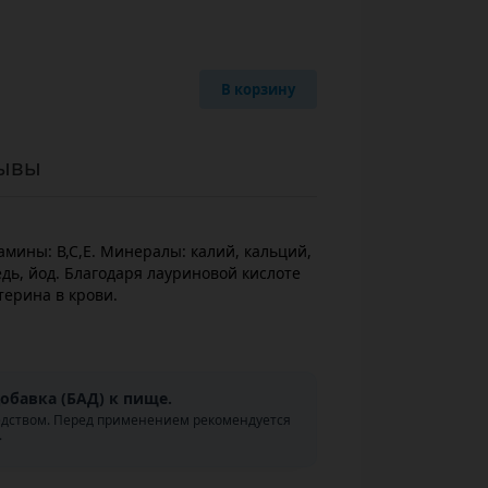
В корзину
ывы
амины: В,С,Е. Минералы: калий, кальций,
дь, йод. Благодаря лауриновой кислоте
терина в крови.
обавка (БАД) к пище.
едством. Перед применением рекомендуется
.