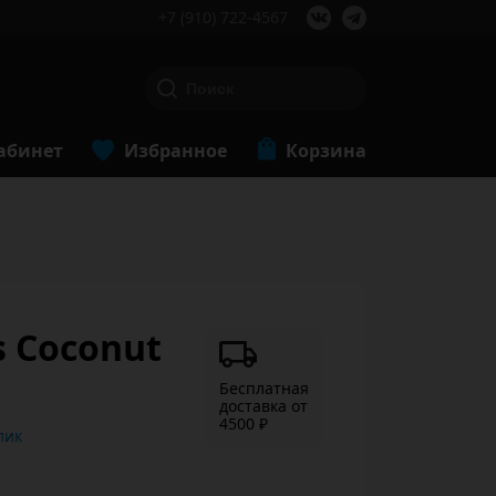
+7 (910) 722-4567
абинет
Избранное
Корзина
s Coconut
Бесплатная
доставка от
4500 ₽
ь в 1 клик