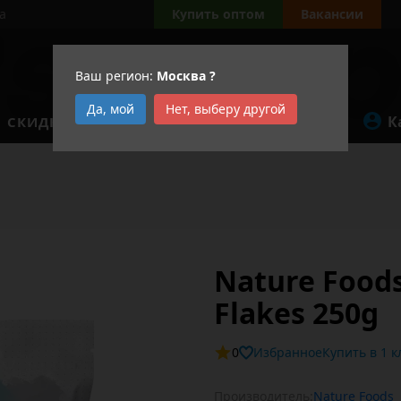
а
Купить оптом
Вакансии
Ваш регион:
Москва
?
Да, мой
Нет, выберу другой
К
СКИДКИ
АКЦИИ
Nature Food
Flakes 250g
0
Избранное
Купит
Производитель:
Nature Foods